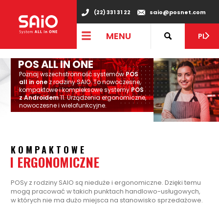
"
(22) 331 31 22
saio@posnet.com
MENU
PL
POS ALL IN ONE
Poznaj wszechstronność systemów
POS
all in one
z rodziny SAIO. To nowoczesne,
kompaktowe i kompleksowe systemy
POS
z Androidem
11. Urządzenia ergonomiczne,
nowoczesne i wielofunkcyjne.
KOMPAKTOWE
I ERGONOMICZNE
POSy z rodziny SAIO są nieduże i ergonomiczne. Dzięki temu
mogą pracować w takich punktach handlowo-usługowych,
w których nie ma dużo miejsca na stanowisko sprzedażowe.