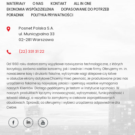
MATERIAŁY
O NAS
KONTAKT
ALL IN ONE
EKONOMIA WSPÓŁDZIELENIA
DOPASOWANIE DO POTRZEB
PORADNIK
POLITYKA PRYWATNOŚCI
Posnet Polska S.A.
ul. Municypalna 33
02-281 Warszawa
(22) 331 31 22
Od 1993 roku dostarczamy wyjątkowe rozwiązania technologiczne, z których
korzystają zarówno wielkie koncerny, jak i średnie i małe firmy. Oferujemy m. in.
nowoczesne kasy i drukarki fiskalne, wytrzymałe wagi sklepowe czy łatwe
w obsłudze ekrany dotykowe.Chcemy mieć pewność, że produkowane przez nas
urządzenia fiskalne są najwyższej jakości i spełniają wszelkie wymagania
naszych Klientów. Dlatego poddajemy je testom w Instytucie Łączności. W
naszych produktach łączymy innowacyjność, wytrzymałość, funkcjonalność i
łatwość obsługi, a wszystko to zamykamy w ciekawie zaprojektowanych
obudowach. Sprawdź, co oferujemy i wybierz urządzenia odpowiednie dla
Ciebie.