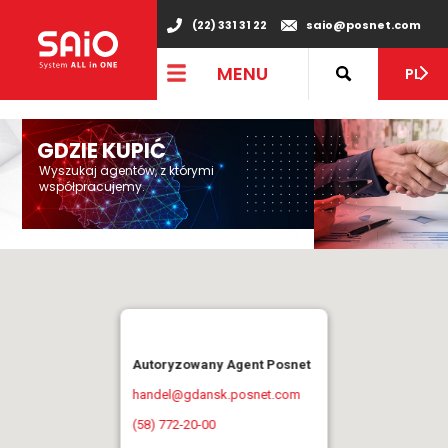
"
(22) 331 31 22
saio@posnet.com
MENU
PL
GDZIE KUPIĆ
Wyszukaj agentów, z którymi
współpracujemy.
Autoryzowany Agent Posnet
handel@gdansk.posnet.com
(58) 772-20-00