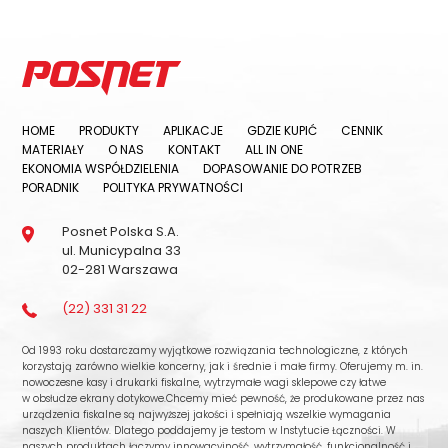
HOME
PRODUKTY
APLIKACJE
GDZIE KUPIĆ
CENNIK
MATERIAŁY
O NAS
KONTAKT
ALL IN ONE
EKONOMIA WSPÓŁDZIELENIA
DOPASOWANIE DO POTRZEB
PORADNIK
POLITYKA PRYWATNOŚCI
Posnet Polska S.A.
ul. Municypalna 33
02-281 Warszawa
(22) 331 31 22
Od 1993 roku dostarczamy wyjątkowe rozwiązania technologiczne, z których
korzystają zarówno wielkie koncerny, jak i średnie i małe firmy. Oferujemy m. in.
nowoczesne kasy i drukarki fiskalne, wytrzymałe wagi sklepowe czy łatwe
w obsłudze ekrany dotykowe.Chcemy mieć pewność, że produkowane przez nas
urządzenia fiskalne są najwyższej jakości i spełniają wszelkie wymagania
naszych Klientów. Dlatego poddajemy je testom w Instytucie Łączności. W
naszych produktach łączymy innowacyjność, wytrzymałość, funkcjonalność i