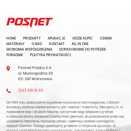
HOME
PRODUKTY
APLIKACJE
GDZIE KUPIĆ
CENNIK
MATERIAŁY
O NAS
KONTAKT
ALL IN ONE
EKONOMIA WSPÓŁDZIELENIA
DOPASOWANIE DO POTRZEB
PORADNIK
POLITYKA PRYWATNOŚCI
Posnet Polska S.A.
ul. Municypalna 33
02-281 Warszawa
(22) 331 31 22
Od 1993 roku dostarczamy wyjątkowe rozwiązania technologiczne, z których
korzystają zarówno wielkie koncerny, jak i średnie i małe firmy. Oferujemy m. in.
nowoczesne kasy i drukarki fiskalne, wytrzymałe wagi sklepowe czy łatwe
w obsłudze ekrany dotykowe.Chcemy mieć pewność, że produkowane przez nas
urządzenia fiskalne są najwyższej jakości i spełniają wszelkie wymagania
naszych Klientów. Dlatego poddajemy je testom w Instytucie Łączności. W
naszych produktach łączymy innowacyjność, wytrzymałość, funkcjonalność i