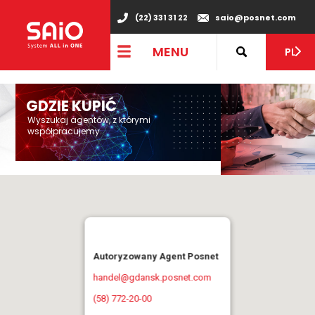
"
(22) 331 31 22
saio@posnet.com
MENU
PL
GDZIE KUPIĆ
Wyszukaj agentów, z którymi
współpracujemy.
Autoryzowany Agent Posnet
handel@gdansk.posnet.com
(58) 772-20-00