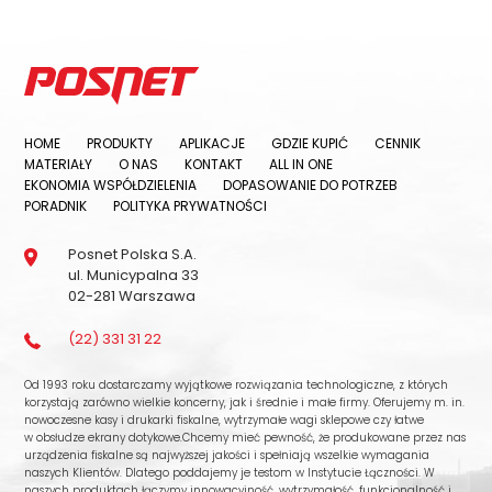
HOME
PRODUKTY
APLIKACJE
GDZIE KUPIĆ
CENNIK
MATERIAŁY
O NAS
KONTAKT
ALL IN ONE
EKONOMIA WSPÓŁDZIELENIA
DOPASOWANIE DO POTRZEB
PORADNIK
POLITYKA PRYWATNOŚCI
Posnet Polska S.A.
ul. Municypalna 33
02-281 Warszawa
(22) 331 31 22
Od 1993 roku dostarczamy wyjątkowe rozwiązania technologiczne, z których
korzystają zarówno wielkie koncerny, jak i średnie i małe firmy. Oferujemy m. in.
nowoczesne kasy i drukarki fiskalne, wytrzymałe wagi sklepowe czy łatwe
w obsłudze ekrany dotykowe.Chcemy mieć pewność, że produkowane przez nas
urządzenia fiskalne są najwyższej jakości i spełniają wszelkie wymagania
naszych Klientów. Dlatego poddajemy je testom w Instytucie Łączności. W
naszych produktach łączymy innowacyjność, wytrzymałość, funkcjonalność i