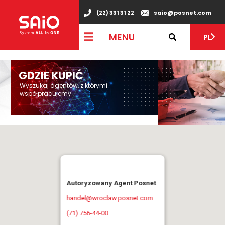
"
(22) 331 31 22
saio@posnet.com
MENU
PL
GDZIE KUPIĆ
Wyszukaj agentów, z którymi
współpracujemy.
Autoryzowany Agent Posnet
handel@wroclaw.posnet.com
(71) 756-44-00