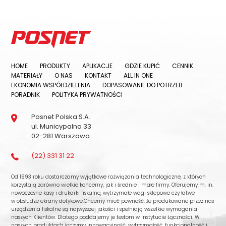
HOME
PRODUKTY
APLIKACJE
GDZIE KUPIĆ
CENNIK
MATERIAŁY
O NAS
KONTAKT
ALL IN ONE
EKONOMIA WSPÓŁDZIELENIA
DOPASOWANIE DO POTRZEB
PORADNIK
POLITYKA PRYWATNOŚCI
Posnet Polska S.A.
ul. Municypalna 33
02-281 Warszawa
(22) 331 31 22
Od 1993 roku dostarczamy wyjątkowe rozwiązania technologiczne, z których
korzystają zarówno wielkie koncerny, jak i średnie i małe firmy. Oferujemy m. in.
nowoczesne kasy i drukarki fiskalne, wytrzymałe wagi sklepowe czy łatwe
w obsłudze ekrany dotykowe.Chcemy mieć pewność, że produkowane przez nas
urządzenia fiskalne są najwyższej jakości i spełniają wszelkie wymagania
naszych Klientów. Dlatego poddajemy je testom w Instytucie Łączności. W
naszych produktach łączymy innowacyjność, wytrzymałość, funkcjonalność i