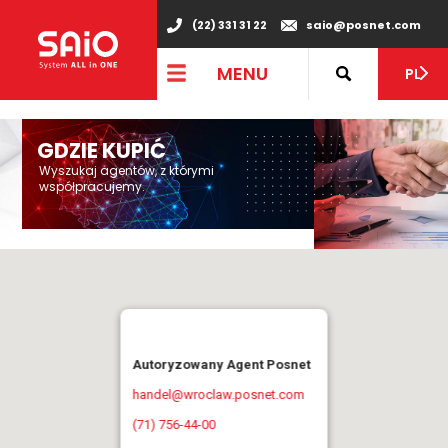
"
(22) 331 31 22
saio@posnet.com
MENU
PL
GDZIE KUPIĆ
Wyszukaj agentów, z którymi
współpracujemy.
Autoryzowany Agent Posnet
handel@wroclaw.posnet.com
(71) 756-44-00