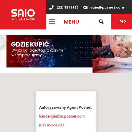
"
(22) 331 31 22
saio@posnet.com
MENU
PL
GDZIE KUPIĆ
Wyszukaj agentów, z którymi
współpracujemy.
Autoryzowany Agent Posnet
handel@lublin.posnet.com
(81) 452-96-00