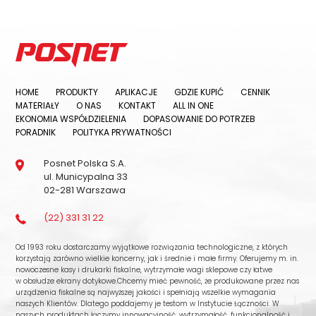
HOME
PRODUKTY
APLIKACJE
GDZIE KUPIĆ
CENNIK
MATERIAŁY
O NAS
KONTAKT
ALL IN ONE
EKONOMIA WSPÓŁDZIELENIA
DOPASOWANIE DO POTRZEB
PORADNIK
POLITYKA PRYWATNOŚCI
Posnet Polska S.A.
ul. Municypalna 33
02-281 Warszawa
(22) 331 31 22
Od 1993 roku dostarczamy wyjątkowe rozwiązania technologiczne, z których
korzystają zarówno wielkie koncerny, jak i średnie i małe firmy. Oferujemy m. in.
nowoczesne kasy i drukarki fiskalne, wytrzymałe wagi sklepowe czy łatwe
w obsłudze ekrany dotykowe.Chcemy mieć pewność, że produkowane przez nas
urządzenia fiskalne są najwyższej jakości i spełniają wszelkie wymagania
naszych Klientów. Dlatego poddajemy je testom w Instytucie Łączności. W
naszych produktach łączymy innowacyjność, wytrzymałość, funkcjonalność i