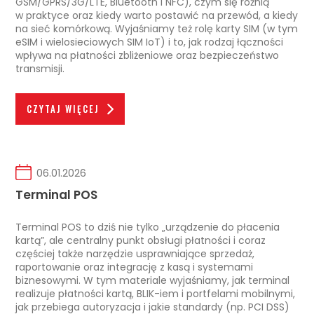
GSM/GPRS/3G/LTE, Bluetooth i NFC), czym się różnią
w praktyce oraz kiedy warto postawić na przewód, a kiedy
na sieć komórkową. Wyjaśniamy też rolę karty SIM (w tym
eSIM i wielosieciowych SIM IoT) i to, jak rodzaj łączności
wpływa na płatności zbliżeniowe oraz bezpieczeństwo
transmisji.
CZYTAJ WIĘCEJ
06.01.2026
Terminal POS
Terminal POS to dziś nie tylko „urządzenie do płacenia
kartą”, ale centralny punkt obsługi płatności i coraz
częściej także narzędzie usprawniające sprzedaż,
raportowanie oraz integrację z kasą i systemami
biznesowymi. W tym materiale wyjaśniamy, jak terminal
realizuje płatności kartą, BLIK-iem i portfelami mobilnymi,
jak przebiega autoryzacja i jakie standardy (np. PCI DSS)