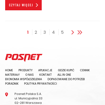
CZYTAJ WIĘCEJ
1
2
3
4
5
HOME
PRODUKTY
APLIKACJE
GDZIE KUPIĆ
CENNIK
MATERIAŁY
O NAS
KONTAKT
ALL IN ONE
EKONOMIA WSPÓŁDZIELENIA
DOPASOWANIE DO POTRZEB
PORADNIK
POLITYKA PRYWATNOŚCI
Posnet Polska S.A.
ul. Municypalna 33
02-281 Warszawa