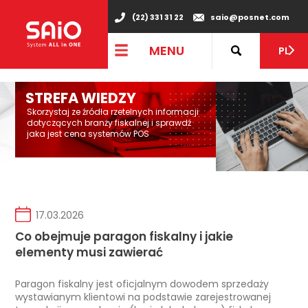
"
(22) 331 31 22
saio@posnet.com
MENU
PL
STREFA WIEDZY
Skorzystaj ze źródła rzetelnych informacji
dotyczących branży fiskalnej i sprawdź
jaka jest cena systemów POS
17.03.2026
Co obejmuje paragon fiskalny i jakie
elementy musi zawierać
Paragon fiskalny jest oficjalnym dowodem sprzedaży
wystawianym klientowi na podstawie zarejestrowanej