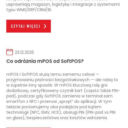
usprawniają magazyn, logistykę i integracje z systemami
typu WMS/ERP/CRM/BI.
CZYTAJ WIĘCEJ
23.12.2025
Co odróżnia mPOS od SoftPOS?
mPOS i SoftPOS służą temu samemu celowi —
przyjmowaniu płatności bezgotówkowych — ale robią to
w zupełnie inny sposób. W mPOS kluczową rolę gra
dodatkowy, certyfikowany czytnik kart (często także PIN-
pad), podczas gdy SoftPOS zamienia w terminal sam
smartfon z NFC i przenosi „sprzęt” do aplikacji. W tym
tekście porównujemy oba podejścia pod kątem
technologii (NFC, EMV, HCE), obsługi PIN (PIN-pad vs PIN
on glass), bezpieczeństwa oraz kosztów wdrożenia.