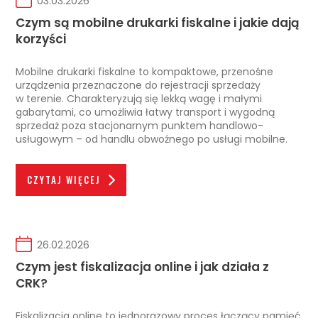
03.03.2026
Czym są mobilne drukarki fiskalne i jakie dają
korzyści
Mobilne drukarki fiskalne to kompaktowe, przenośne
urządzenia przeznaczone do rejestracji sprzedaży
w terenie. Charakteryzują się lekką wagę i małymi
gabarytami, co umożliwia łatwy transport i wygodną
sprzedaż poza stacjonarnym punktem handlowo-
usługowym – od handlu obwoźnego po usługi mobilne.
CZYTAJ WIĘCEJ
26.02.2026
Czym jest fiskalizacja online i jak działa z
CRK?
Fiskalizacja online to jednorazowy proces łączący pamięć