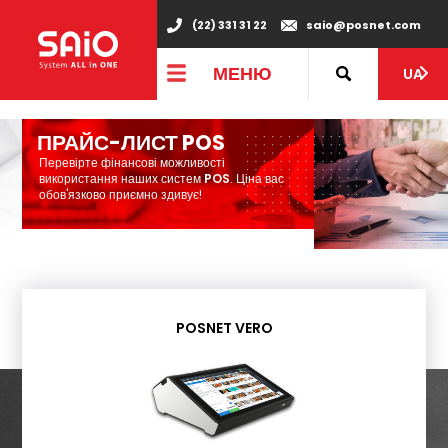
"
(22) 331 31 22
saio@posnet.com
МЕНЮ
UA
ПРАЙС-ЛИСТ POS
Перевірте фінансові можливості
використання наших систем
POS
. Ціна вас
обов'язково приємно здивує!
POSNET VERO