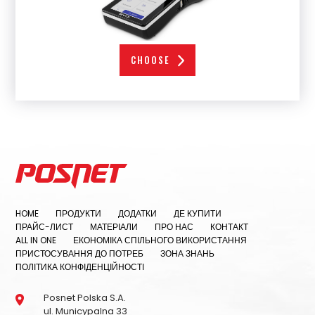
CHOOSE
Summary
netto
brutto
HOME
ПРОДУКТИ
ДОДАТКИ
ДЕ КУПИТИ
Sum of monthly payment
ПРАЙС-ЛИСТ
МАТЕРІАЛИ
ПРО НАС
КОНТАКТ
ALL IN ONE
ЕКОНОМІКА СПІЛЬНОГО ВИКОРИСТАННЯ
ПРИСТОСУВАННЯ ДО ПОТРЕБ
ЗОНА ЗНАНЬ
netto
ПОЛІТИКА КОНФІДЕНЦІЙНОСТІ
brutto
Sum of one-time payment
Posnet Polska S.A.
ul. Municypalna 33