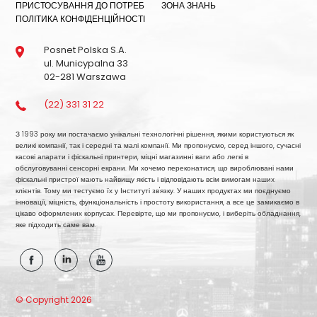
ПРИСТОСУВАННЯ ДО ПОТРЕБ
ЗОНА ЗНАНЬ
ПОЛІТИКА КОНФІДЕНЦІЙНОСТІ
Posnet Polska S.A.
ul. Municypalna 33
02-281 Warszawa
(22) 331 31 22
З 1993 року ми постачаємо унікальні технологічні рішення, якими користуються як
великі компанії, так і середні та малі компанії. Ми пропонуємо, серед іншого, сучасні
касові апарати і фіскальні принтери, міцні магазинні ваги або легкі в
обслуговуванні сенсорні екрани. Ми хочемо переконатися, що вироблювані нами
фіскальні пристрої мають найвищу якість і відповідають всім вимогам наших
клієнтів. Тому ми тестуємо їх у Інституті зв'язку. У наших продуктах ми поєднуємо
інновації, міцність, функціональність і простоту використання, а все це замикаємо в
цікаво оформлених корпусах. Перевірте, що ми пропонуємо, і виберіть обладнання,
яке підходить саме вам.
© Copyright 2026