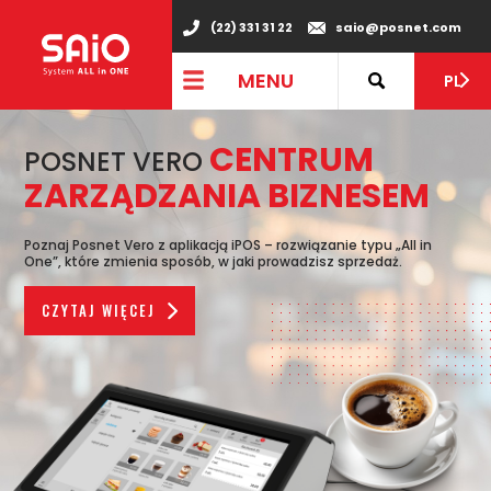
(22) 331 31 22
saio@posnet.com
MENU
PL
CENTRUM
POSNET VERO
ZARZĄDZANIA BIZNESEM
Poznaj Posnet Vero z aplikacją iPOS – rozwiązanie typu „All in
One”, które zmienia sposób, w jaki prowadzisz sprzedaż.
CZYTAJ WIĘCEJ