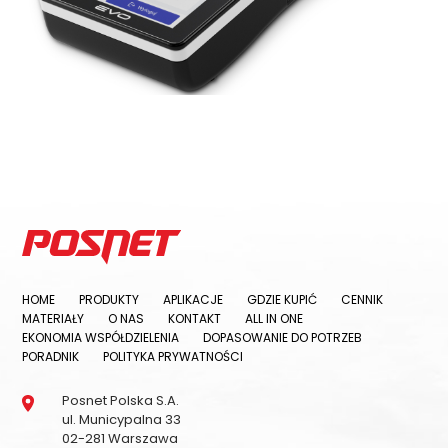
HOME
PRODUKTY
APLIKACJE
GDZIE KUPIĆ
CENNIK
MATERIAŁY
O NAS
KONTAKT
ALL IN ONE
EKONOMIA WSPÓŁDZIELENIA
DOPASOWANIE DO POTRZEB
PORADNIK
POLITYKA PRYWATNOŚCI
Posnet Polska S.A.
ul. Municypalna 33
02-281 Warszawa