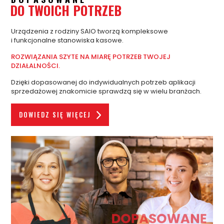
DO TWOICH POTRZEB
Urządzenia z rodziny SAIO tworzą kompleksowe
i funkcjonalne stanowiska kasowe.
ROZWIĄZANIA SZYTE NA MIARĘ POTRZEB TWOJEJ
DZIAŁALNOŚCI.
Dzięki dopasowanej do indywidualnych potrzeb aplikacji
sprzedażowej znakomicie sprawdzą się w wielu branżach.
DOWIEDZ SIĘ WIĘCEJ