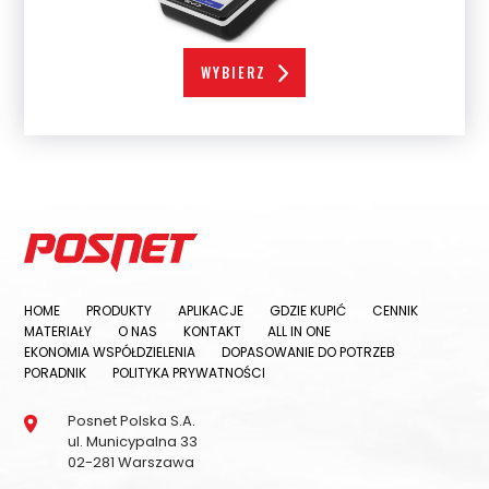
WYBIERZ
Podsumowanie
netto
brutto
HOME
PRODUKTY
APLIKACJE
GDZIE KUPIĆ
CENNIK
Suma opłat miesięcznych
MATERIAŁY
O NAS
KONTAKT
ALL IN ONE
EKONOMIA WSPÓŁDZIELENIA
DOPASOWANIE DO POTRZEB
PORADNIK
POLITYKA PRYWATNOŚCI
netto
brutto
Posnet Polska S.A.
Suma opłat jednorazowych
ul. Municypalna 33
02-281 Warszawa
Znajdź agentów oferujących urządzenia