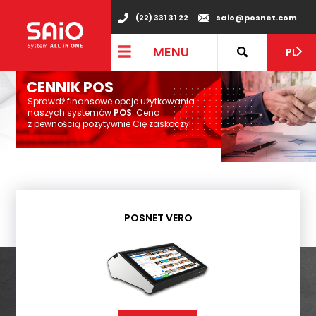
(22) 331 31 22
saio@posnet.com
MENU
PL
CENNIK POS
Sprawdź finansowe opcje użytkowania
naszych systemów
POS
. Cena
z pewnością pozytywnie Cię zaskoczy!
POSNET VERO