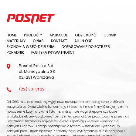
HOME
PRODUKTY
APLIKACJE
GDZIE KUPIĆ
CENNIK
MATERIAŁY
O NAS
KONTAKT
ALL IN ONE
EKONOMIA WSPÓŁDZIELENIA
DOPASOWANIE DO POTRZEB
PORADNIK
POLITYKA PRYWATNOŚCI
Posnet Polska S.A.
ul. Municypalna 33
02-281 Warszawa
(22) 331 31 22
Od 1993 roku dostarczamy wyjątkowe rozwiązania technologiczne, z których
korzystają zarówno wielkie koncerny, jak i średnie i małe firmy. Oferujemy m. in.
nowoczesne kasy i drukarki fiskalne, wytrzymałe wagi sklepowe czy łatwe
w obsłudze ekrany dotykowe.Chcemy mieć pewność, że produkowane przez nas
urządzenia fiskalne są najwyższej jakości i spełniają wszelkie wymagania
naszych Klientów. Dlatego poddajemy je testom w Instytucie Łączności. W
naszych produktach łączymy innowacyjność, wytrzymałość, funkcjonalność i
łatwość obsługi, a wszystko to zamykamy w ciekawie zaprojektowanych