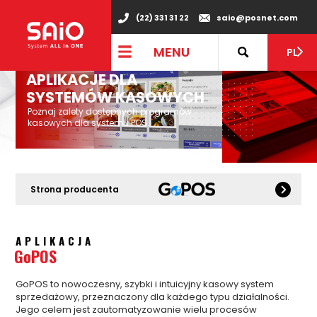
(22) 331 31 22
saio@posnet.com
MENU
PL
APLIKACJE DLA
SYSTEMÓW KASOWYCH
Poznaj zalety dostępnych programów
kasowych dla systemu POS.
Strona producenta
APLIKACJA
GoPOS
GoPOS to nowoczesny, szybki i intuicyjny kasowy system
sprzedażowy, przeznaczony dla każdego typu działalności.
Jego celem jest zautomatyzowanie wielu procesów