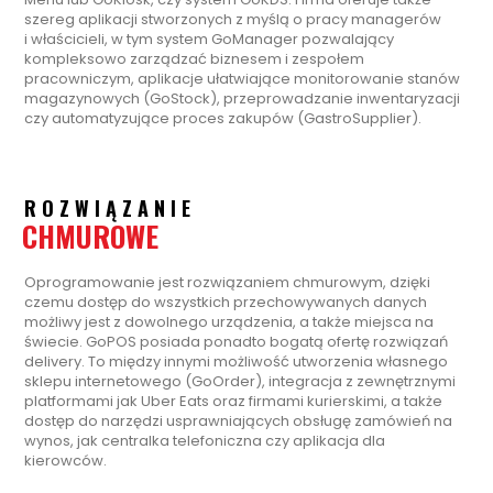
szereg aplikacji stworzonych z myślą o pracy managerów
i właścicieli, w tym system GoManager pozwalający
kompleksowo zarządzać biznesem i zespołem
pracowniczym, aplikacje ułatwiające monitorowanie stanów
magazynowych (GoStock), przeprowadzanie inwentaryzacji
czy automatyzujące proces zakupów (GastroSupplier).
ROZWIĄZANIE
CHMUROWE
Oprogramowanie jest rozwiązaniem chmurowym, dzięki
czemu dostęp do wszystkich przechowywanych danych
możliwy jest z dowolnego urządzenia, a także miejsca na
świecie. GoPOS posiada ponadto bogatą ofertę rozwiązań
delivery. To między innymi możliwość utworzenia własnego
sklepu internetowego (GoOrder), integracja z zewnętrznymi
platformami jak Uber Eats oraz firmami kurierskimi, a także
dostęp do narzędzi usprawniających obsługę zamówień na
wynos, jak centralka telefoniczna czy aplikacja dla
kierowców.