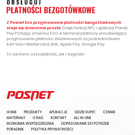
OBSŁUGUJ
PŁATNOŚCI BEZGOTÓWKOWE
Z Posnet Evo przyjmowanie płatności bezgotówkowych
staje się dziecinnie proste
. Dzięki funkcji NFC i aplikacji Planet
Pay POSapp zmienisz EVO w terminal płatniczy umożliwiający
przyjmowanie płatności zbliżeniowych za pośrednictwem
kart Visa i Mastercard, BLIK, Apple Pay, Google Pay.
To zarówno oszczędność, jak i wygoda!
HOME
PRODUKTY
APLIKACJE
GDZIE KUPIĆ
CENNIK
MATERIAŁY
O NAS
KONTAKT
ALL IN ONE
EKONOMIA WSPÓŁDZIELENIA
DOPASOWANIE DO POTRZEB
PORADNIK
POLITYKA PRYWATNOŚCI