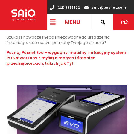
(22) 331 31 22
saio@posnet.com
LICZY SIĘ
MENU
TWÓJ BIZNES
PL
Szukasz nowoczesnego i niezawodnego urządzenia
fiskalnego, które spełni potrzeby Twojego biznesu?
Poznaj Posnet Evo –
wygodny, mobilny i intuicyjny system
POS stworzony z myślą o małych i średnich
przedsiębiorcach, takich jak Ty!