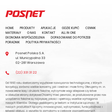
HOME
PRODUKTY
APLIKACJE
GDZIE KUPIĆ
CENNIK
MATERIAŁY
O NAS
KONTAKT
ALL IN ONE
EKONOMIA WSPÓŁDZIELENIA
DOPASOWANIE DO POTRZEB
PORADNIK
POLITYKA PRYWATNOŚCI
Posnet Polska S.A.
ul. Municypalna 33
02-281 Warszawa
(22) 331 31 22
Od 1993 roku dostarczamy wyjątkowe rozwiązania technologiczne, z których
korzystają zarówno wielkie koncerny, jak i średnie i małe firmy. Oferujemy m. in.
nowoczesne kasy i drukarki fiskalne, wytrzymałe wagi sklepowe czy łatwe
w obsłudze ekrany dotykowe.Chcemy mieć pewność, że produkowane przez nas
urządzenia fiskalne są najwyższej jakości i spełniają wszelkie wymagania
naszych Klientów. Dlatego poddajemy je testom w Instytucie Łączności. W
naszych produktach łączymy innowacyjność, wytrzymałość, funkcjonalność i
łatwość obsługi, a wszystko to zamykamy w ciekawie zaprojektowanych