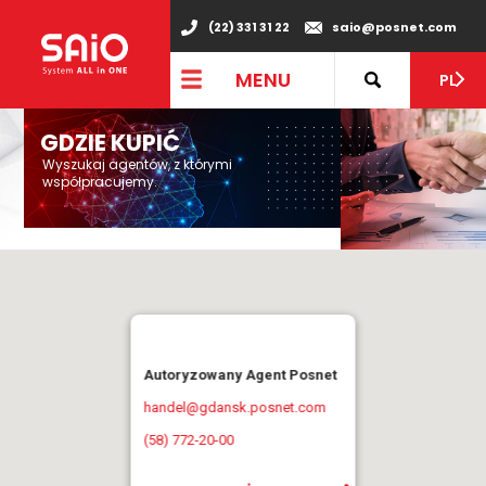
(22) 331 31 22
saio@posnet.com
MENU
PL
GDZIE KUPIĆ
Wyszukaj agentów, z którymi
współpracujemy.
Autoryzowany Agent Posnet
handel@gdansk.posnet.com
(58) 772-20-00