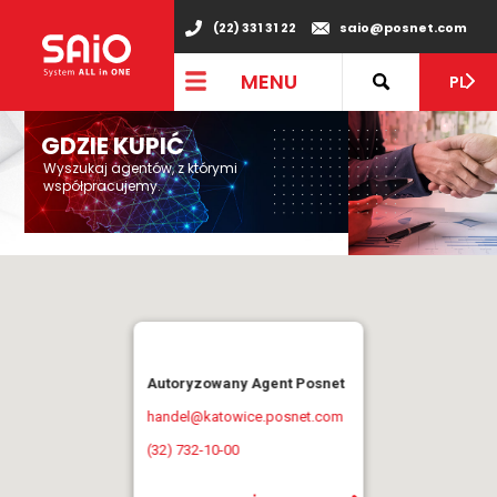
(22) 331 31 22
saio@posnet.com
MENU
PL
GDZIE KUPIĆ
Wyszukaj agentów, z którymi
współpracujemy.
Autoryzowany Agent Posnet
handel@katowice.posnet.com
(32) 732-10-00