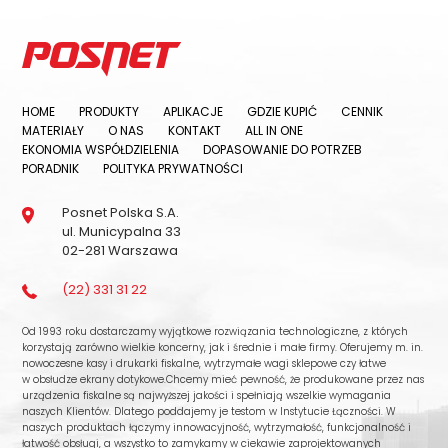
HOME
PRODUKTY
APLIKACJE
GDZIE KUPIĆ
CENNIK
MATERIAŁY
O NAS
KONTAKT
ALL IN ONE
EKONOMIA WSPÓŁDZIELENIA
DOPASOWANIE DO POTRZEB
PORADNIK
POLITYKA PRYWATNOŚCI
Posnet Polska S.A.
ul. Municypalna 33
02-281 Warszawa
(22) 331 31 22
Od 1993 roku dostarczamy wyjątkowe rozwiązania technologiczne, z których
korzystają zarówno wielkie koncerny, jak i średnie i małe firmy. Oferujemy m. in.
nowoczesne kasy i drukarki fiskalne, wytrzymałe wagi sklepowe czy łatwe
w obsłudze ekrany dotykowe.Chcemy mieć pewność, że produkowane przez nas
urządzenia fiskalne są najwyższej jakości i spełniają wszelkie wymagania
naszych Klientów. Dlatego poddajemy je testom w Instytucie Łączności. W
naszych produktach łączymy innowacyjność, wytrzymałość, funkcjonalność i
łatwość obsługi, a wszystko to zamykamy w ciekawie zaprojektowanych