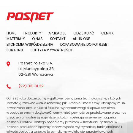
HOME
PRODUKTY
APLIKACJE
GDZIE KUPIĆ
CENNIK
MATERIAŁY
O NAS
KONTAKT
ALL IN ONE
EKONOMIA WSPÓŁDZIELENIA
DOPASOWANIE DO POTRZEB
PORADNIK
POLITYKA PRYWATNOŚCI
Posnet Polska S.A.
ul. Municypalna 33
02-281 Warszawa
(22) 331 31 22
Od 1993 roku dostarczamy wyjątkowe rozwiązania technologiczne, z których
korzystają zarówno wielkie koncerny, jak i średnie i małe firmy. Oferujemy m. in.
nowoczesne kasy i drukarki fiskalne, wytrzymałe wagi sklepowe czy łatwe
w obsłudze ekrany dotykowe.Chcemy mieć pewność, że produkowane przez nas
urządzenia fiskalne są najwyższej jakości i spełniają wszelkie wymagania
naszych Klientów. Dlatego poddajemy je testom w Instytucie Łączności. W
naszych produktach łączymy innowacyjność, wytrzymałość, funkcjonalność i
łatwość obsługi, a wszystko to zamykamy w ciekawie zaprojektowanych