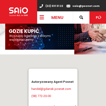
(22) 331 31 22
saio@posnet.com
MENU
PL
GDZIE KUPIĆ
Wyszukaj agentów, z którymi
współpracujemy.
Autoryzowany Agent Posnet
handel@gdansk.posnet.com
(58) 772-20-00