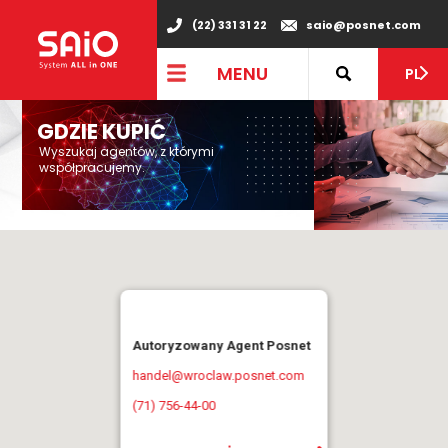
(22) 331 31 22
saio@posnet.com
MENU
PL
GDZIE KUPIĆ
Wyszukaj agentów, z którymi
współpracujemy.
Autoryzowany Agent Posnet
handel@wroclaw.posnet.com
(71) 756-44-00