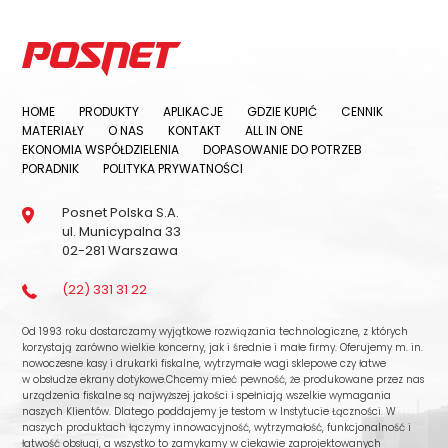
HOME
PRODUKTY
APLIKACJE
GDZIE KUPIĆ
CENNIK
MATERIAŁY
O NAS
KONTAKT
ALL IN ONE
EKONOMIA WSPÓŁDZIELENIA
DOPASOWANIE DO POTRZEB
PORADNIK
POLITYKA PRYWATNOŚCI
Posnet Polska S.A.
ul. Municypalna 33
02-281 Warszawa
(22) 331 31 22
Od 1993 roku dostarczamy wyjątkowe rozwiązania technologiczne, z których
korzystają zarówno wielkie koncerny, jak i średnie i małe firmy. Oferujemy m. in.
nowoczesne kasy i drukarki fiskalne, wytrzymałe wagi sklepowe czy łatwe
w obsłudze ekrany dotykowe.Chcemy mieć pewność, że produkowane przez nas
urządzenia fiskalne są najwyższej jakości i spełniają wszelkie wymagania
naszych Klientów. Dlatego poddajemy je testom w Instytucie Łączności. W
naszych produktach łączymy innowacyjność, wytrzymałość, funkcjonalność i
łatwość obsługi, a wszystko to zamykamy w ciekawie zaprojektowanych