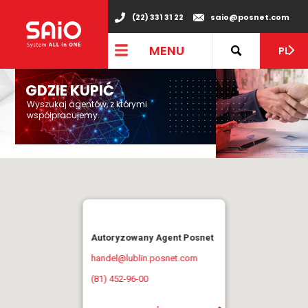
(22) 331 31 22
saio@posnet.com
MENU
PL
GDZIE KUPIĆ
Wyszukaj agentów, z którymi
współpracujemy.
Autoryzowany Agent Posnet
handel@lublin.posnet.com
(81) 452-96-00