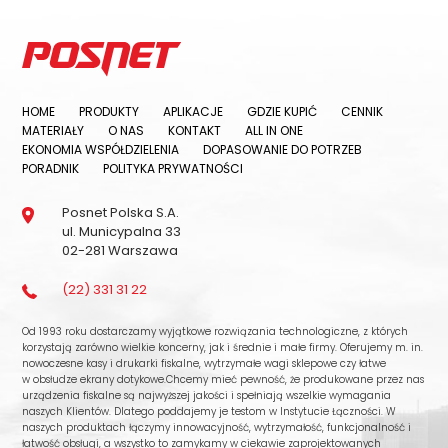
HOME
PRODUKTY
APLIKACJE
GDZIE KUPIĆ
CENNIK
MATERIAŁY
O NAS
KONTAKT
ALL IN ONE
EKONOMIA WSPÓŁDZIELENIA
DOPASOWANIE DO POTRZEB
PORADNIK
POLITYKA PRYWATNOŚCI
Posnet Polska S.A.
ul. Municypalna 33
02-281 Warszawa
(22) 331 31 22
Od 1993 roku dostarczamy wyjątkowe rozwiązania technologiczne, z których
korzystają zarówno wielkie koncerny, jak i średnie i małe firmy. Oferujemy m. in.
nowoczesne kasy i drukarki fiskalne, wytrzymałe wagi sklepowe czy łatwe
w obsłudze ekrany dotykowe.Chcemy mieć pewność, że produkowane przez nas
urządzenia fiskalne są najwyższej jakości i spełniają wszelkie wymagania
naszych Klientów. Dlatego poddajemy je testom w Instytucie Łączności. W
naszych produktach łączymy innowacyjność, wytrzymałość, funkcjonalność i
łatwość obsługi, a wszystko to zamykamy w ciekawie zaprojektowanych