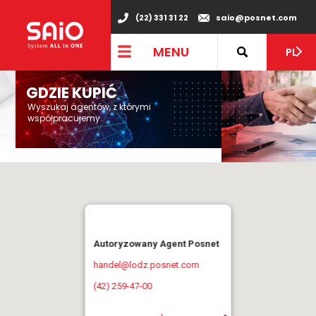
(22) 331 31 22
saio@posnet.com
MENU
PL
GDZIE KUPIĆ
Wyszukaj agentów, z którymi
współpracujemy.
Autoryzowany Agent Posnet
handel@lodz.posnet.com
(42) 259-47-00