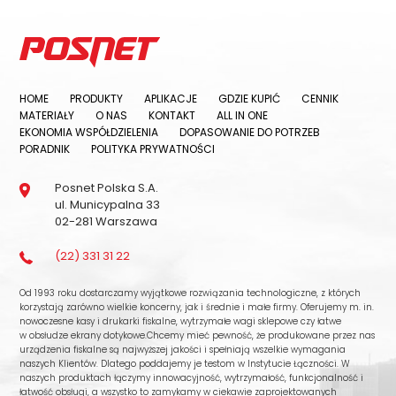
HOME
PRODUKTY
APLIKACJE
GDZIE KUPIĆ
CENNIK
MATERIAŁY
O NAS
KONTAKT
ALL IN ONE
EKONOMIA WSPÓŁDZIELENIA
DOPASOWANIE DO POTRZEB
PORADNIK
POLITYKA PRYWATNOŚCI
Posnet Polska S.A.
ul. Municypalna 33
02-281 Warszawa
(22) 331 31 22
Od 1993 roku dostarczamy wyjątkowe rozwiązania technologiczne, z których
korzystają zarówno wielkie koncerny, jak i średnie i małe firmy. Oferujemy m. in.
nowoczesne kasy i drukarki fiskalne, wytrzymałe wagi sklepowe czy łatwe
w obsłudze ekrany dotykowe.Chcemy mieć pewność, że produkowane przez nas
urządzenia fiskalne są najwyższej jakości i spełniają wszelkie wymagania
naszych Klientów. Dlatego poddajemy je testom w Instytucie Łączności. W
naszych produktach łączymy innowacyjność, wytrzymałość, funkcjonalność i
łatwość obsługi, a wszystko to zamykamy w ciekawie zaprojektowanych