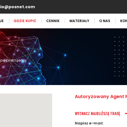
aio@posnet.com
JE
GDZIE KUPIĆ
CENNIK
MATERIAŁY
O NAS
KO
Ć
spółpracujemy.
Autoryzowany Agent 
WYZNACZ NAJBLIŻSZĄ TRASĘ
Napisz e-mail: