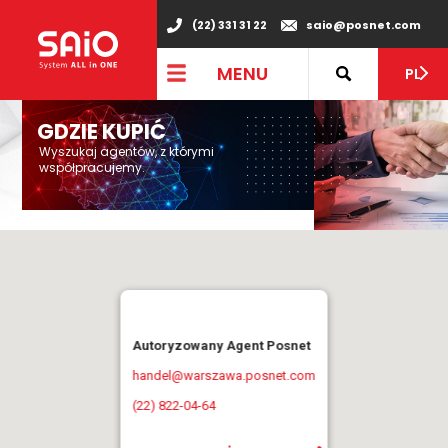
(22) 331 31 22
saio@posnet.com
MENU
PL
GDZIE KUPIĆ
Wyszukaj agentów, z którymi
współpracujemy.
Autoryzowany Agent Posnet
handel@warszawa.posnet.com
(22) 822-04-64