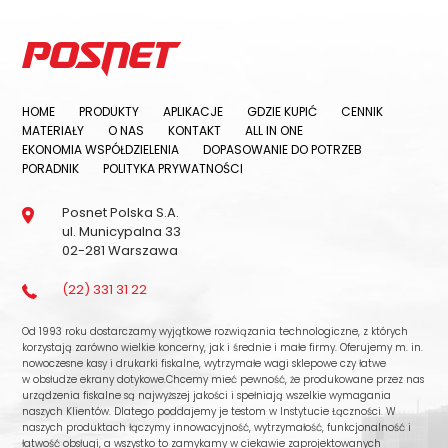
HOME
PRODUKTY
APLIKACJE
GDZIE KUPIĆ
CENNIK
MATERIAŁY
O NAS
KONTAKT
ALL IN ONE
EKONOMIA WSPÓŁDZIELENIA
DOPASOWANIE DO POTRZEB
PORADNIK
POLITYKA PRYWATNOŚCI
Posnet Polska S.A.
ul. Municypalna 33
02-281 Warszawa
(22) 331 31 22
Od 1993 roku dostarczamy wyjątkowe rozwiązania technologiczne, z których
korzystają zarówno wielkie koncerny, jak i średnie i małe firmy. Oferujemy m. in.
nowoczesne kasy i drukarki fiskalne, wytrzymałe wagi sklepowe czy łatwe
w obsłudze ekrany dotykowe.Chcemy mieć pewność, że produkowane przez nas
urządzenia fiskalne są najwyższej jakości i spełniają wszelkie wymagania
naszych Klientów. Dlatego poddajemy je testom w Instytucie Łączności. W
naszych produktach łączymy innowacyjność, wytrzymałość, funkcjonalność i
łatwość obsługi, a wszystko to zamykamy w ciekawie zaprojektowanych