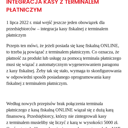
INTEGRACJA KASY Z TERMINALEM
PŁATNICZYM
1 lipca 2022 r. miał wejść jeszcze jeden obowiązek dla
przedsiębiorców – integracja kasy fiskalnej z terminalem
płatniczym
Przepis ten mówi, że jeżeli posiada się kasę fiskalną ONLINE,
to trzeba ją powiązać z terminalem płatniczym. Co oznacza, że
płatność za produkt lub usługę za pomocą terminala płatniczego
musi się wiązać z automatycznym wygenerowaniem paragonu
z kasy fiskalnej. Żeby tak się stało, wymaga to skonfigurowania
w odpowiedni sposób posiadanego oprogramowania kasy
fiskalnej z terminalem płatniczym.
Według nowych przepisów brak połączenia terminala
płatniczego z kasą fiskalną ONLINE wiązał się z dużą karą
finansową. Przedsiębiorcy, którzy nie zintegrowali kasy
z terminalem musieliby się liczyć z karą w wysokości 5000 zł.