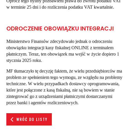
Oprócz tego byliby pozbawieni prawa do zwrotu podatku VAT
w terminie 25 dni i do rozliczenia podatku VAT kwartalnie.
ODROCZENIE OBOWIĄZKU INTEGRACJI
Ministerstwo Finansów zdecydowało jednak o odroczeniu
obowiązku integracji kasy fiskalnej ONLINE z terminalem
płatniczym. Teraz, ten obowiązek ma wejść w życie dopiero 1
stycznia 2025 roku.
MF tłumaczyło tę decyzję faktem, że wielu przedsiębiorców ma
problem ze spełnieniem tego wymogu, ze względu na problemy
techniczne. W wielu przypadkach dostawcy oprogramowania,
które jest połączone z kasą fiskalną, nie są bowiem w stanie
zintegrować go z urządzeniami płatniczymi dostarczanymi
przez banki i agentów rozliczeniowych.
WRÓĆ DO LISTY