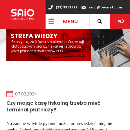
(22) 331 31 22
saio@posnet.com
MENU
PL
STREFA WIEDZY
Skorzystaj ze źródła rzetelnych informacji
dotyczących branży fiskalnej i sprawdź
jaka jest cena systemów POS
07.02.2024
Czy mając kasę fiskalną trzeba mieć
terminal płatniczy?
Na zadane w tytule pytanie można odpowiedzieć: nie, nie
trzeba. Jednak przedsiębiorca musi zapewnić klientowi