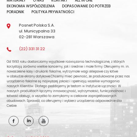
MATERIAŁY
O NAS
KONTAKT
ALL IN ONE
EKONOMIA WSPÓŁDZIELENIA
DOPASOWANIE DO POTRZEB
PORADNIK
POLITYKA PRYWATNOŚCI
Posnet Polska S.A.
ul. Municypalna 33
02-281 Warszawa
(22) 331 31 22
Od 1993 roku dostarczamy wyjątkowe rozwiązania technologiczne, z których
korzystają zarówno wielkie koncerny, jak i średnie i małe firmy. Oferujemy m. in.
nowoczesne kasy i drukarki fiskalne, wytrzymałe wagi sklepowe czy łatwe
w obsłudze ekrany dotykowe.Chcemy mieć pewność, że produkowane przez nas
urządzenia fiskalne są najwyższej jakości i spełniają wszelkie wymagania
naszych Klientów. Dlatego poddajemy je testom w Instytucie Łączności. W
naszych produktach łączymy innowacyjność, wytrzymałość, funkcjonalność i
łatwość obsługi, a wszystko to zamykamy w ciekawie zaprojektowanych
obudowach. Sprawdź, co oferujemy i wybierz urządzenia odpowiednie dla
Ciebie.