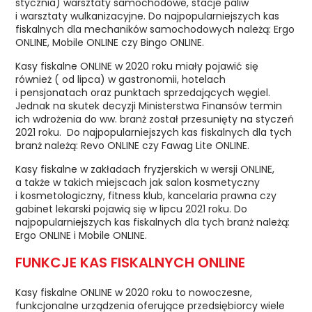
stycznia) warsztaty samochodowe, stacje paliw
i warsztaty wulkanizacyjne. Do najpopularniejszych kas
fiskalnych dla mechaników samochodowych należą: Ergo
ONLINE, Mobile ONLINE czy Bingo ONLINE.
Kasy fiskalne ONLINE w 2020 roku miały pojawić się
również ( od lipca) w gastronomii, hotelach
i pensjonatach oraz punktach sprzedających węgiel.
Jednak na skutek decyzji Ministerstwa Finansów termin
ich wdrożenia do ww. branż został przesunięty na styczeń
2021 roku. Do najpopularniejszych kas fiskalnych dla tych
branż należą: Revo ONLINE czy Fawag Lite ONLINE.
Kasy fiskalne w zakładach fryzjerskich w wersji ONLINE,
a także w takich miejscach jak salon kosmetyczny
i kosmetologiczny, fitness klub, kancelaria prawna czy
gabinet lekarski pojawią się w lipcu 2021 roku. Do
najpopularniejszych kas fiskalnych dla tych branż należą:
Ergo ONLINE i Mobile ONLINE.
FUNKCJE KAS FISKALNYCH ONLINE
Kasy fiskalne ONLINE w 2020 roku to nowoczesne,
funkcjonalne urządzenia oferujące przedsiębiorcy wiele