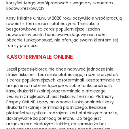
korzyści. Mogą współpracować z wagą czy skanerem
kodów kreskowych.
Kasy fiskalne ONLINE w 2020 roku oczywiście współpracują
również z terminalami płatniczymi. Transakcje
bezgotówkowe są coraz popularniejsze i żaden
nowoczesny punkt handlowo-usługowy nie może
obecnie funkcjonować, nie oferując swoim klientom tej
formy płatności.
KASOTERMINALE ONLINE
Jeżeli przedsiębiorca nie chce nabywać jednocześnie
i kasy fiskalnej i terminala płatniczego, może skorzystać
z coraz popularniejszych kasoterminali. Kasoterminale to
urządzenia mobilne, łączące w sobie funkcjonalność
kasy, drukarki fiskalnej oraz terminala płatniczego.
Jednym z najlepszych jest Fiskalny Terminal Płatniczy
Pospay ONLINE. Łączy on w sobie funkcjonalności kasy,
drukarki fiskalnej i terminala płatniczego. Realizuje
płatności wszystkimi rodzajami kart płatniczych oraz te,
dokonywane za pomocą telefonu. Do tego jest
urządzeniem niedużym i lekkim, co sprawia że bez