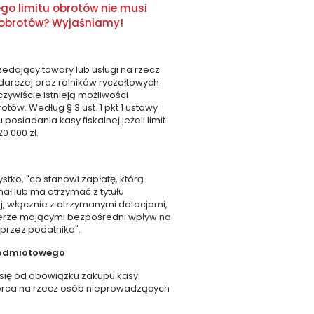
ego limitu obrotów nie musi
t obrotów? Wyjaśniamy!
rzedający towary lub usługi na rzecz
arczej oraz rolników ryczałtowych
czywiście istnieją możliwości
otów. Według § 3 ust. 1 pkt 1 ustawy
siadania kasy fiskalnej jeżeli limit
0 000 zł.
ystko, "co stanowi zapłatę, którą
ł lub ma otrzymać z tytułu
j, włącznie z otrzymanymi dotacjami,
erze mającymi bezpośredni wpływ na
przez podatnika".
a podmiotowego
e się od obowiązku zakupu kasy
biorca na rzecz osób nieprowadzących
.