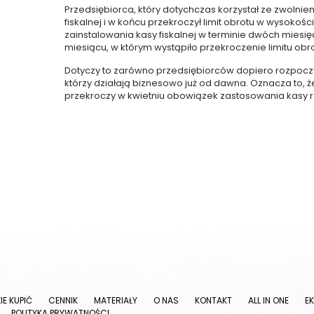
Przedsiębiorca, który dotychczas korzystał ze zwolni
fiskalnej i w końcu przekroczył limit obrotu w wysokości
zainstalowania kasy fiskalnej w terminie dwóch miesi
miesiącu, w którym wystąpiło przekroczenie limitu obr
Dotyczy to zarówno przedsiębiorców dopiero rozpoczyn
którzy działają biznesowo już od dawna. Oznacza to, że
przekroczy w kwietniu obowiązek zastosowania kasy reje
IE KUPIĆ
CENNIK
MATERIAŁY
O NAS
KONTAKT
ALL IN ONE
E
POLITYKA PRYWATNOŚCI