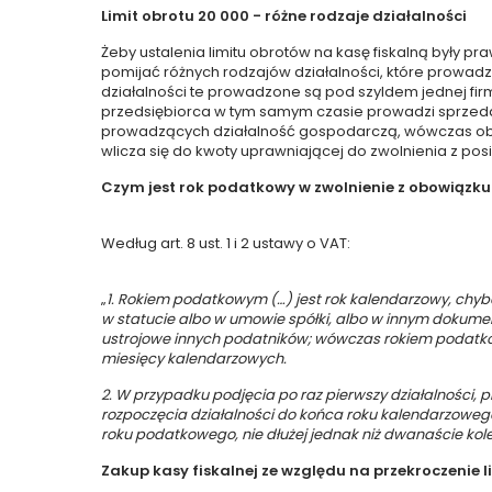
Limit obrotu 20 000 - różne rodzaje działalności
Żeby ustalenia limitu obrotów na kasę fiskalną były p
pomijać różnych rodzajów działalności, które prowadz
działalności te prowadzone są pod szyldem jednej firm
przedsiębiorca w tym samym czasie prowadzi sprzeda
prowadzących działalność gospodarczą, wówczas obrot
wlicza się do kwoty uprawniającej do zwolnienia z posi
Czym jest rok podatkowy w zwolnienie z obowiązk
Według art. 8 ust. 1 i 2 ustawy o VAT:
„
1. Rokiem podatkowym (…) jest rok kalendarzowy, chyb
w statucie albo w umowie spółki, albo w innym dokum
ustrojowe innych podatników; wówczas rokiem podatko
miesięcy kalendarzowych.
2. W przypadku podjęcia po raz pierwszy działalności, 
rozpoczęcia działalności do końca roku kalendarzowe
roku podatkowego, nie dłużej jednak niż dwanaście kol
Zakup kasy fiskalnej ze względu na przekroczenie 