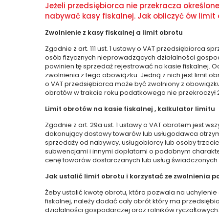
Jeżeli przedsiębiorca nie przekracza określon
nabywać kasy fiskalnej. Jak obliczyć ów limi
Zwolnienie z kasy fiskalnej a limit obrotu
Zgodnie z art. 111 ust. 1 ustawy o VAT przedsiębiorca sp
osób fizycznych nieprowadzących działalności gospod
powinien tę sprzedaż rejestrować na kasie fiskalnej. O
zwolnienia z tego obowiązku. Jedną z nich jest limit obr
o VAT przedsiębiorca może być zwolniony z obowiązku po
obrotów w trakcie roku podatkowego nie przekroczył 2
Limit obrotów na kasie fiskalnej , kalkulator limitu
Zgodnie z art. 29a ust. 1 ustawy o VAT obrotem jest wsz
dokonujący dostawy towarów lub usługodawca otrzyma
sprzedaży od nabywcy, usługobiorcy lub osoby trzecie
subwencjami i innymi dopłatami o podobnym charakt
cenę towarów dostarczanych lub usług świadczonych 
Jak ustalić limit obrotu i korzystać ze zwolnieni
Żeby ustalić kwotę obrotu, która pozwala na uchyleni
fiskalnej, należy dodać cały obrót który ma przedsię
działalności gospodarczej oraz rolników ryczałtowych