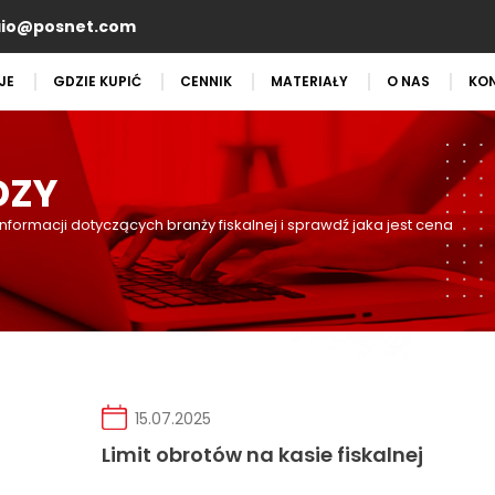
aio@posnet.com
JE
GDZIE KUPIĆ
CENNIK
MATERIAŁY
O NAS
KO
DZY
informacji dotyczących branży fiskalnej i sprawdź jaka jest cena
15.07.2025
Limit obrotów na kasie fiskalnej