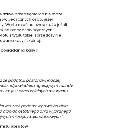
rawdziwe przedsiębiorca nie może
i wobec różnych osób, jeżeli
y. Warto mieć na uwadze, że jeżeli
ż na rzecz osób fizycznych
u z tytułu takiej sprzedaży nie
adania kasy fiskalnej.
u posiadania kasy?
a że podatnik postanowi inaczej
encie odpowiednio regulującym zasady
wym jest okres kolejnych dwunastu
pierwszy rok podatkowy trwa od dnia
go albo do ostatniego dnia wybranego
ejnych miesięcy kalendarzowych.”.
limitu obrotów