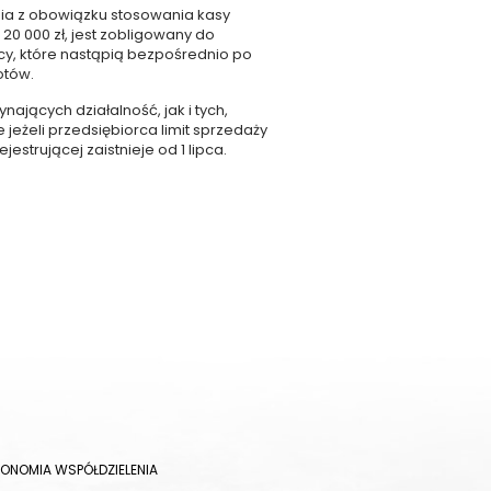
enia z obowiązku stosowania kasy
 20 000 zł, jest zobligowany do
ęcy, które nastąpią bezpośrednio po
otów.
ających działalność, jak i tych,
 jeżeli przedsiębiorca limit sprzedaży
strującej zaistnieje od 1 lipca.
KONOMIA WSPÓŁDZIELENIA