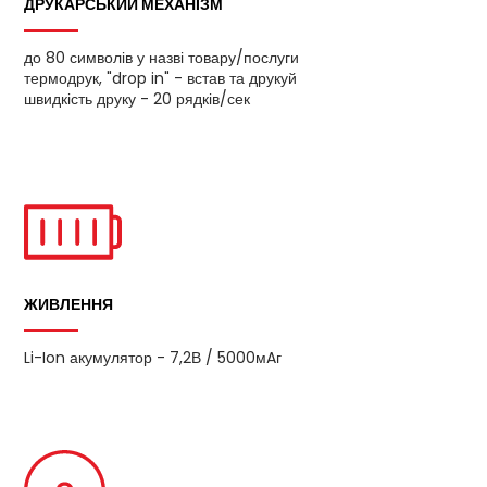
ДРУКАРСЬКИЙ МЕХАНІЗМ
до 80 символів у назві товару/послуги
термодрук, "drop in" - встав та друкуй
швидкість друку - 20 рядків/сек
ЖИВЛЕННЯ
Li-Ion акумулятор - 7,2В / 5000мAг