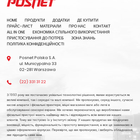
HOME
ПРОДУКТИ
ДОДАТКИ
ДЕ КУПИТИ
ПРАЙС-ЛИСТ
МАТЕРІАЛИ
ПРО НАС
КОНТАКТ
ALL IN ONE
ЕКОНОМІКА СПІЛЬНОГО ВИКОРИСТАННЯ
ПРИСТОСУВАННЯ ДО ПОТРЕБ
ЗОНА ЗНАНЬ
ПОЛІТИКА КОНФІДЕНЦІЙНОСТІ
Posnet Polska S.A.
ul. Municypalna 33
02-281 Warszawa
(22) 331 31 22
З 1993 року ми постачаємо унікальні технологічні рішення, якими користуються як
великі компанії, так і середні та малі компанії. Ми пропонуємо, серед іншого, сучасні
касові апарати і фіскальні принтери, міцні магазинні ваги або легкі в
обслуговуванні сенсорні екрани. Ми хочемо переконатися, що вироблювані нами
фіскальні пристрої мають найвищу якість і відповідають всім вимогам наших
клієнтів. Тому ми тестуємо їх у Інституті зв'язку. У наших продуктах ми поєднуємо
інновації, міцність, функціональність і простоту використання, а все це замикаємо в
цікаво оформлених корпусах. Перевірте, що ми пропонуємо, і виберіть обладнання,
яке підходить саме вам.