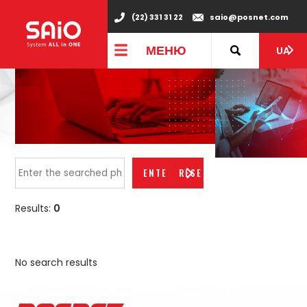
(22) 331 31 22
saio@posnet.com
МЕНЮ
UA
RESET
Results:
0
No search results