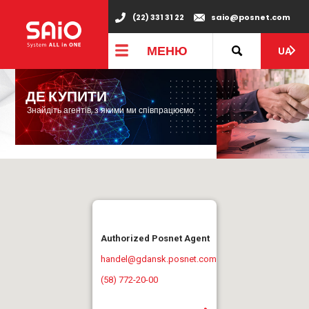
(22) 331 31 22
saio@posnet.com
МЕНЮ
UA
ДЕ КУПИТИ
Знайдіть агентів, з якими ми співпрацюємо.
Authorized Posnet Agent
handel@gdansk.posnet.com
(58) 772-20-00