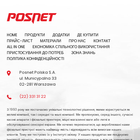
HOME
ПРОДУКТИ
ДОДАТКИ
ДЕ КУПИТИ
ПРАЙС-ЛИСТ
МАТЕРІАЛИ
ПРО НАС
КОНТАКТ
ALL IN ONE
ЕКОНОМІКА СПІЛЬНОГО ВИКОРИСТАННЯ
ПРИСТОСУВАННЯ ДО ПОТРЕБ
ЗОНА ЗНАНЬ
ПОЛІТИКА КОНФІДЕНЦІЙНОСТІ
Posnet Polska S.A.
ul. Municypalna 33
02-281 Warszawa
(22) 331 31 22
З 1993 року ми постачаємо унікальні технологічні рішення, якими користуються як
великі компанії, так і середні та малі компанії. Ми пропонуємо, серед іншого, сучасні
касові апарати і фіскальні принтери, міцні магазинні ваги або легкі в
обслуговуванні сенсорні екрани. Ми хочемо переконатися, що вироблювані нами
фіскальні пристрої мають найвищу якість і відповідають всім вимогам наших
клієнтів. Тому ми тестуємо їх у Інституті зв'язку. У наших продуктах ми поєднуємо
інновації, міцність, функціональність і простоту використання, а все це замикаємо в