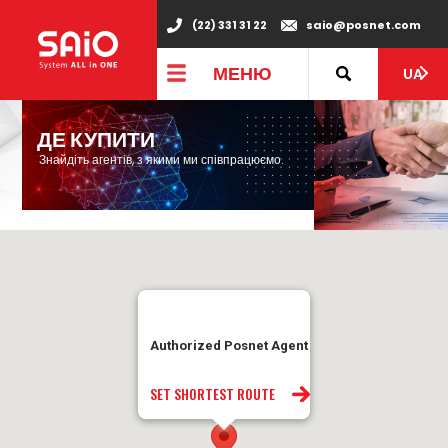
(22) 331 31 22
saio@posnet.com
МЕНЮ
UA
ДЕ КУПИТИ
Знайдіть агентів, з якими ми співпрацюємо.
Authorized Posnet Agent
SET SHORTEST ROUTE