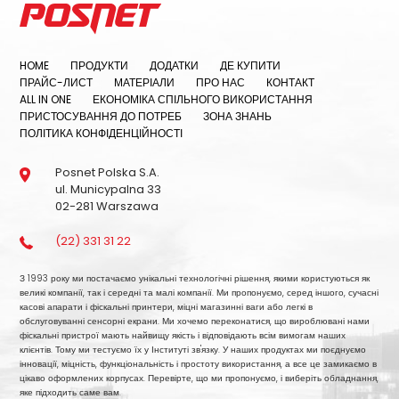
HOME
ПРОДУКТИ
ДОДАТКИ
ДЕ КУПИТИ
ПРАЙС-ЛИСТ
МАТЕРІАЛИ
ПРО НАС
КОНТАКТ
ALL IN ONE
ЕКОНОМІКА СПІЛЬНОГО ВИКОРИСТАННЯ
ПРИСТОСУВАННЯ ДО ПОТРЕБ
ЗОНА ЗНАНЬ
ПОЛІТИКА КОНФІДЕНЦІЙНОСТІ
Posnet Polska S.A.
ul. Municypalna 33
02-281 Warszawa
(22) 331 31 22
З 1993 року ми постачаємо унікальні технологічні рішення, якими користуються як
великі компанії, так і середні та малі компанії. Ми пропонуємо, серед іншого, сучасні
касові апарати і фіскальні принтери, міцні магазинні ваги або легкі в
обслуговуванні сенсорні екрани. Ми хочемо переконатися, що вироблювані нами
фіскальні пристрої мають найвищу якість і відповідають всім вимогам наших
клієнтів. Тому ми тестуємо їх у Інституті зв'язку. У наших продуктах ми поєднуємо
інновації, міцність, функціональність і простоту використання, а все це замикаємо в
цікаво оформлених корпусах. Перевірте, що ми пропонуємо, і виберіть обладнання,
яке підходить саме вам.