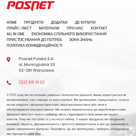
HOME
ПРОДУКТИ
ДОДАТКИ
ДЕ КУПИТИ
ПРАЙС-ЛИСТ
МАТЕРІАЛИ
ПРО НАС
КОНТАКТ
ALL IN ONE
ЕКОНОМІКА СПІЛЬНОГО ВИКОРИСТАННЯ
ПРИСТОСУВАННЯ ДО ПОТРЕБ
ЗОНА ЗНАНЬ
ПОЛІТИКА КОНФІДЕНЦІЙНОСТІ
Posnet Polska S.A.
ul. Municypalna 33
02-281 Warszawa
(22) 331 31 22
З 1993 року ми постачаємо унікальні технологічні рішення, якими користуються як
великі компанії, так і середні та малі компанії. Ми пропонуємо, серед іншого, сучасні
касові апарати і фіскальні принтери, міцні магазинні ваги або легкі в
обслуговуванні сенсорні екрани. Ми хочемо переконатися, що вироблювані нами
фіскальні пристрої мають найвищу якість і відповідають всім вимогам наших
клієнтів. Тому ми тестуємо їх у Інституті зв'язку. У наших продуктах ми поєднуємо
інновації, міцність, функціональність і простоту використання, а все це замикаємо в
цікаво оформлених корпусах. Перевірте, що ми пропонуємо, і виберіть обладнання,
яке підходить саме вам.