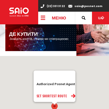
(22) 331 31 22
saio@posnet.com
МЕНЮ
UA
ДЕ КУПИТИ
Знайдіть агентів, з якими ми співпрацюємо.
Authorized Posnet Agent
SET SHORTEST ROUTE