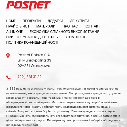
HOME
ПРОДУКТИ
ДОДАТКИ
ДЕ КУПИТИ
ПРАЙС-ЛИСТ
МАТЕРІАЛИ
ПРО НАС
КОНТАКТ
ALL IN ONE
ЕКОНОМІКА СПІЛЬНОГО ВИКОРИСТАННЯ
ПРИСТОСУВАННЯ ДО ПОТРЕБ
ЗОНА ЗНАНЬ
ПОЛІТИКА КОНФІДЕНЦІЙНОСТІ
Posnet Polska S.A.
ul. Municypalna 33
02-281 Warszawa
(22) 331 31 22
З 1993 року ми постачаємо унікальні технологічні рішення, якими користуються як
великі компанії, так і середні та малі компанії. Ми пропонуємо, серед іншого, сучасні
касові апарати і фіскальні принтери, міцні магазинні ваги або легкі в
обслуговуванні сенсорні екрани. Ми хочемо переконатися, що вироблювані нами
фіскальні пристрої мають найвищу якість і відповідають всім вимогам наших
клієнтів. Тому ми тестуємо їх у Інституті зв'язку. У наших продуктах ми поєднуємо
інновації, міцність, функціональність і простоту використання, а все це замикаємо в
цікаво оформлених корпусах. Перевірте, що ми пропонуємо, і виберіть обладнання,
яке підходить саме вам.