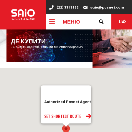
(22) 331 31 22
saio@posnet.com
МЕНЮ
UA
ДЕ КУПИТИ
Знайдіть агентів, з якими ми співпрацюємо.
Authorized Posnet Agent
SET SHORTEST ROUTE