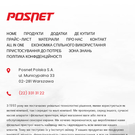
HOME
ПРОДУКТИ
ДОДАТКИ
ДЕ КУПИТИ
ПРАЙС-ЛИСТ
МАТЕРІАЛИ
ПРО НАС
КОНТАКТ
ALL IN ONE
ЕКОНОМІКА СПІЛЬНОГО ВИКОРИСТАННЯ
ПРИСТОСУВАННЯ ДО ПОТРЕБ
ЗОНА ЗНАНЬ
ПОЛІТИКА КОНФІДЕНЦІЙНОСТІ
Posnet Polska S.A.
ul. Municypalna 33
02-281 Warszawa
(22) 331 31 22
З 1993 року ми постачаємо унікальні технологічні рішення, якими користуються як
великі компанії, так і середні та малі компанії. Ми пропонуємо, серед іншого, сучасні
касові апарати і фіскальні принтери, міцні магазинні ваги або легкі в
обслуговуванні сенсорні екрани. Ми хочемо переконатися, що вироблювані нами
фіскальні пристрої мають найвищу якість і відповідають всім вимогам наших
клієнтів. Тому ми тестуємо їх у Інституті зв'язку. У наших продуктах ми поєднуємо
інновації, міцність, функціональність і простоту використання, а все це замикаємо в