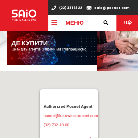
(22) 331 31 22
saio@posnet.com
МЕНЮ
UA
ДЕ КУПИТИ
Знайдіть агентів, з якими ми співпрацюємо.
Authorized Posnet Agent
handel@katowice.posnet.com
(32) 732-10-00