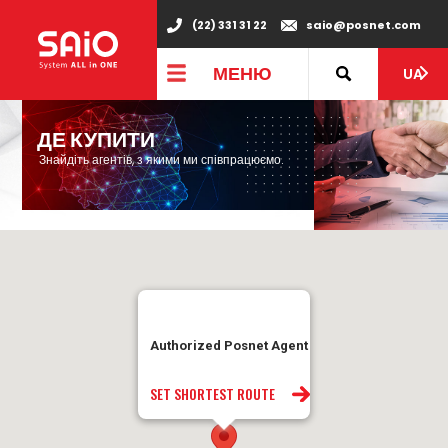
(22) 331 31 22
saio@posnet.com
МЕНЮ
UA
ДЕ КУПИТИ
Знайдіть агентів, з якими ми співпрацюємо.
Authorized Posnet Agent
SET SHORTEST ROUTE