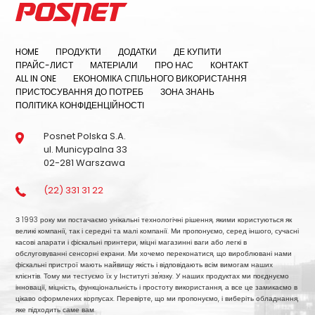
HOME
ПРОДУКТИ
ДОДАТКИ
ДЕ КУПИТИ
ПРАЙС-ЛИСТ
МАТЕРІАЛИ
ПРО НАС
КОНТАКТ
ALL IN ONE
ЕКОНОМІКА СПІЛЬНОГО ВИКОРИСТАННЯ
ПРИСТОСУВАННЯ ДО ПОТРЕБ
ЗОНА ЗНАНЬ
ПОЛІТИКА КОНФІДЕНЦІЙНОСТІ
Posnet Polska S.A.
ul. Municypalna 33
02-281 Warszawa
(22) 331 31 22
З 1993 року ми постачаємо унікальні технологічні рішення, якими користуються як
великі компанії, так і середні та малі компанії. Ми пропонуємо, серед іншого, сучасні
касові апарати і фіскальні принтери, міцні магазинні ваги або легкі в
обслуговуванні сенсорні екрани. Ми хочемо переконатися, що вироблювані нами
фіскальні пристрої мають найвищу якість і відповідають всім вимогам наших
клієнтів. Тому ми тестуємо їх у Інституті зв'язку. У наших продуктах ми поєднуємо
інновації, міцність, функціональність і простоту використання, а все це замикаємо в
цікаво оформлених корпусах. Перевірте, що ми пропонуємо, і виберіть обладнання,
яке підходить саме вам.