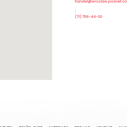
handel@wroclaw.posnet.c
:
(71) 756-44-00