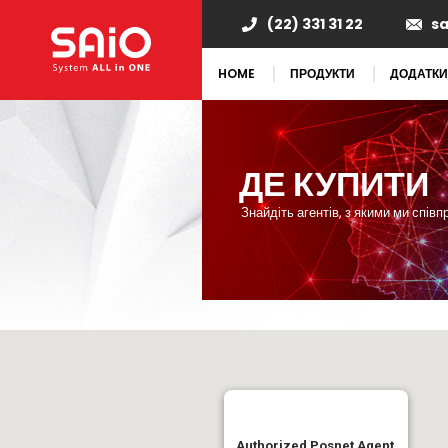
(22) 331 31 22
s
HOME
ПРОДУКТИ
ДОДАТКИ
ДЕ КУПИТИ
Знайдіть агентів, з якими ми спів
Authorized Posnet Agent