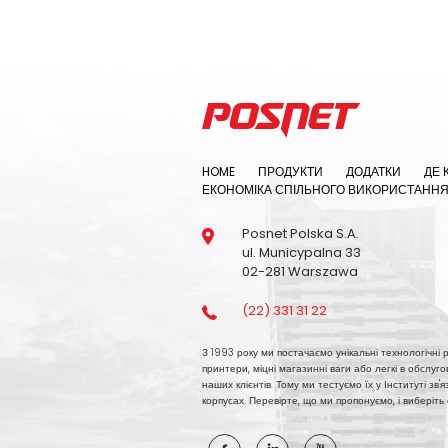
HOME
ПРОДУКТИ
ДОДАТКИ
ДЕ 
ЕКОНОМІКА СПІЛЬНОГО ВИКОРИСТАНН
Posnet Polska S.A.
ul. Municypalna 33
02-281 Warszawa
(22) 331 31 22
З 1993 року ми постачаємо унікальні технологічні рі
принтери, міцні магазинні ваги або легкі в обслуг
наших клієнтів. Тому ми тестуємо їх у Інституті зв
корпусах. Перевірте, що ми пропонуємо, і виберіть