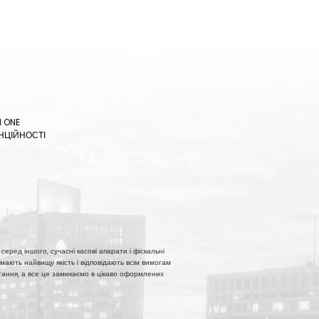
N ONE
НЦІЙНОСТІ
серед іншого, сучасні касові апарати і фіскальні
мають найвищу якість і відповідають всім вимогам
истання, а все це замикаємо в цікаво оформлених