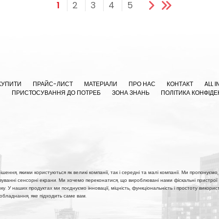
1
2
3
4
5
КУПИТИ
ПРАЙС-ЛИСТ
МАТЕРІАЛИ
ПРО НАС
КОНТАКТ
ALL I
Я
ПРИСТОСУВАННЯ ДО ПОТРЕБ
ЗОНА ЗНАНЬ
ПОЛІТИКА КОНФІДЕ
шення, якими користуються як великі компанії, так і середні та малі компанії. Ми пропонуємо, 
овуванні сенсорні екрани. Ми хочемо переконатися, що вироблювані нами фіскальні пристрої 
'язку. У наших продуктах ми поєднуємо інновації, міцність, функціональність і простоту викор
 обладнання, яке підходить саме вам.