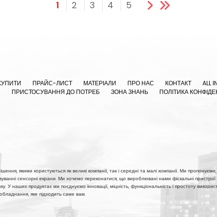
1
2
3
4
5
КУПИТИ
ПРАЙС-ЛИСТ
МАТЕРІАЛИ
ПРО НАС
КОНТАКТ
ALL I
Я
ПРИСТОСУВАННЯ ДО ПОТРЕБ
ЗОНА ЗНАНЬ
ПОЛІТИКА КОНФІДЕ
шення, якими користуються як великі компанії, так і середні та малі компанії. Ми пропонуємо, 
овуванні сенсорні екрани. Ми хочемо переконатися, що вироблювані нами фіскальні пристрої 
'язку. У наших продуктах ми поєднуємо інновації, міцність, функціональність і простоту викор
 обладнання, яке підходить саме вам.