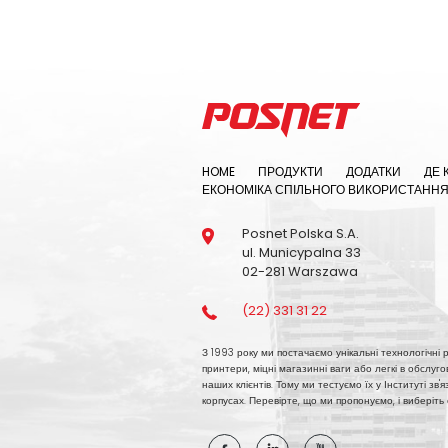
HOME
ПРОДУКТИ
ДОДАТКИ
ДЕ 
ЕКОНОМІКА СПІЛЬНОГО ВИКОРИСТАНН
Posnet Polska S.A.
ul. Municypalna 33
02-281 Warszawa
(22) 331 31 22
З 1993 року ми постачаємо унікальні технологічні рі
принтери, міцні магазинні ваги або легкі в обслуг
наших клієнтів. Тому ми тестуємо їх у Інституті зв
корпусах. Перевірте, що ми пропонуємо, і виберіть