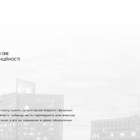
N ONE
НЦІЙНОСТІ
серед іншого, сучасні касові апарати і фіскальні
мають найвищу якість і відповідають всім вимогам
истання, а все це замикаємо в цікаво оформлених