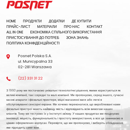
HOME
ПРОДУКТИ
ДОДАТКИ
ДЕ КУПИТИ
ПРАЙС-ЛИСТ
МАТЕРІАЛИ
ПРО НАС
КОНТАКТ
ALL IN ONE
ЕКОНОМІКА СПІЛЬНОГО ВИКОРИСТАННЯ
ПРИСТОСУВАННЯ ДО ПОТРЕБ
ЗОНА ЗНАНЬ
ПОЛІТИКА КОНФІДЕНЦІЙНОСТІ
Posnet Polska S.A.
ul. Municypalna 33
02-281 Warszawa
(22) 331 31 22
З 1993 року ми постачаємо унікальні технологічні рішення, якими користуються як
великі компанії, так і середні та малі компанії. Ми пропонуємо, серед іншого, сучасні
касові апарати і фіскальні принтери, міцні магазинні ваги або легкі в
обслуговуванні сенсорні екрани. Ми хочемо переконатися, що вироблювані нами
фіскальні пристрої мають найвищу якість і відповідають всім вимогам наших
клієнтів. Тому ми тестуємо їх у Інституті зв'язку. У наших продуктах ми поєднуємо
інновації, міцність, функціональність і простоту використання, а все це замикаємо в
цікаво оформлених корпусах. Перевірте, що ми пропонуємо, і виберіть обладнання,
яке підходить саме вам.