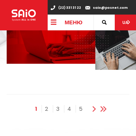
(22) 331 31 22
saio@posnet.com
МЕНЮ
UA
1
2
3
4
5