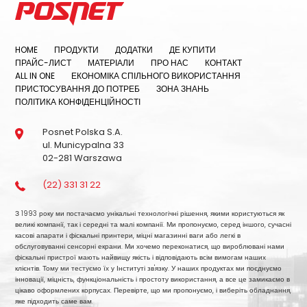
HOME
ПРОДУКТИ
ДОДАТКИ
ДЕ КУПИТИ
ПРАЙС-ЛИСТ
МАТЕРІАЛИ
ПРО НАС
КОНТАКТ
ALL IN ONE
ЕКОНОМІКА СПІЛЬНОГО ВИКОРИСТАННЯ
ПРИСТОСУВАННЯ ДО ПОТРЕБ
ЗОНА ЗНАНЬ
ПОЛІТИКА КОНФІДЕНЦІЙНОСТІ
Posnet Polska S.A.
ul. Municypalna 33
02-281 Warszawa
(22) 331 31 22
З 1993 року ми постачаємо унікальні технологічні рішення, якими користуються як
великі компанії, так і середні та малі компанії. Ми пропонуємо, серед іншого, сучасні
касові апарати і фіскальні принтери, міцні магазинні ваги або легкі в
обслуговуванні сенсорні екрани. Ми хочемо переконатися, що вироблювані нами
фіскальні пристрої мають найвищу якість і відповідають всім вимогам наших
клієнтів. Тому ми тестуємо їх у Інституті зв'язку. У наших продуктах ми поєднуємо
інновації, міцність, функціональність і простоту використання, а все це замикаємо в
цікаво оформлених корпусах. Перевірте, що ми пропонуємо, і виберіть обладнання,
яке підходить саме вам.