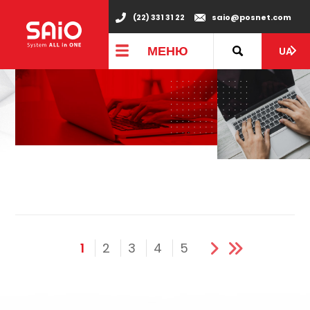
(22) 331 31 22
saio@posnet.com
МЕНЮ
UA
1
2
3
4
5