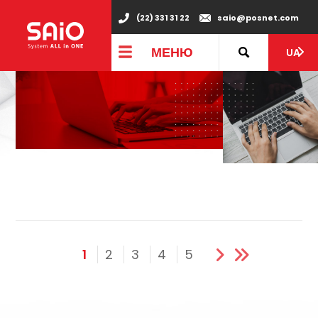
(22) 331 31 22
saio@posnet.com
МЕНЮ
UA
1
2
3
4
5