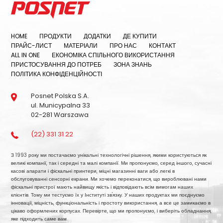
HOME
ПРОДУКТИ
ДОДАТКИ
ДЕ КУПИТИ
ПРАЙС-ЛИСТ
МАТЕРІАЛИ
ПРО НАС
КОНТАКТ
ALL IN ONE
ЕКОНОМІКА СПІЛЬНОГО ВИКОРИСТАННЯ
ПРИСТОСУВАННЯ ДО ПОТРЕБ
ЗОНА ЗНАНЬ
ПОЛІТИКА КОНФІДЕНЦІЙНОСТІ
Posnet Polska S.A.
ul. Municypalna 33
02-281 Warszawa
(22) 331 31 22
З 1993 року ми постачаємо унікальні технологічні рішення, якими користуються як
великі компанії, так і середні та малі компанії. Ми пропонуємо, серед іншого, сучасні
касові апарати і фіскальні принтери, міцні магазинні ваги або легкі в
обслуговуванні сенсорні екрани. Ми хочемо переконатися, що вироблювані нами
фіскальні пристрої мають найвищу якість і відповідають всім вимогам наших
клієнтів. Тому ми тестуємо їх у Інституті зв'язку. У наших продуктах ми поєднуємо
інновації, міцність, функціональність і простоту використання, а все це замикаємо в
цікаво оформлених корпусах. Перевірте, що ми пропонуємо, і виберіть обладнання,
яке підходить саме вам.