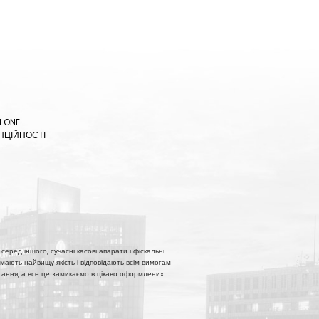
N ONE
НЦІЙНОСТІ
серед іншого, сучасні касові апарати і фіскальні
мають найвищу якість і відповідають всім вимогам
истання, а все це замикаємо в цікаво оформлених