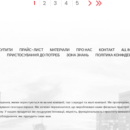
1
2
3
4
5
КУПИТИ
ПРАЙС-ЛИСТ
МАТЕРІАЛИ
ПРО НАС
КОНТАКТ
ALL I
Я
ПРИСТОСУВАННЯ ДО ПОТРЕБ
ЗОНА ЗНАНЬ
ПОЛІТИКА КОНФІДЕ
шення, якими користуються як великі компанії, так і середні та малі компанії. Ми пропонуємо, 
овуванні сенсорні екрани. Ми хочемо переконатися, що вироблювані нами фіскальні пристрої 
'язку. У наших продуктах ми поєднуємо інновації, міцність, функціональність і простоту викор
 обладнання, яке підходить саме вам.