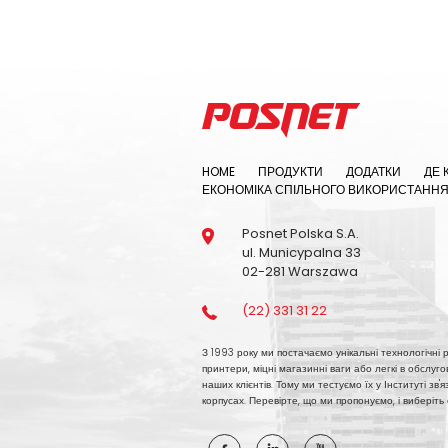
HOME
ПРОДУКТИ
ДОДАТКИ
ДЕ 
ЕКОНОМІКА СПІЛЬНОГО ВИКОРИСТАНН
Posnet Polska S.A.
ul. Municypalna 33
02-281 Warszawa
(22) 331 31 22
З 1993 року ми постачаємо унікальні технологічні рі
принтери, міцні магазинні ваги або легкі в обслуг
наших клієнтів. Тому ми тестуємо їх у Інституті зв
корпусах. Перевірте, що ми пропонуємо, і виберіть