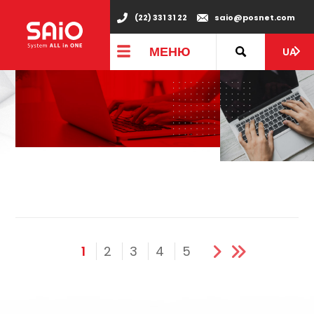
(22) 331 31 22
saio@posnet.com
МЕНЮ
UA
1
2
3
4
5