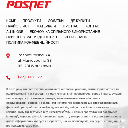
HOME
ПРОДУКТИ
ДОДАТКИ
ДЕ КУПИТИ
ПРАЙС-ЛИСТ
МАТЕРІАЛИ
ПРО НАС
КОНТАКТ
ALL IN ONE
ЕКОНОМІКА СПІЛЬНОГО ВИКОРИСТАННЯ
ПРИСТОСУВАННЯ ДО ПОТРЕБ
ЗОНА ЗНАНЬ
ПОЛІТИКА КОНФІДЕНЦІЙНОСТІ
Posnet Polska S.A.
ul. Municypalna 33
02-281 Warszawa
(22) 331 31 22
З 1993 року ми постачаємо унікальні технологічні рішення, якими користуються як
великі компанії, так і середні та малі компанії. Ми пропонуємо, серед іншого, сучасні
касові апарати і фіскальні принтери, міцні магазинні ваги або легкі в
обслуговуванні сенсорні екрани. Ми хочемо переконатися, що вироблювані нами
фіскальні пристрої мають найвищу якість і відповідають всім вимогам наших
клієнтів. Тому ми тестуємо їх у Інституті зв'язку. У наших продуктах ми поєднуємо
інновації, міцність, функціональність і простоту використання, а все це замикаємо в
цікаво оформлених корпусах. Перевірте, що ми пропонуємо, і виберіть обладнання,
яке підходить саме вам.