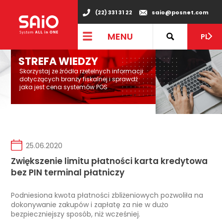
(22) 331 31 22
saio@posnet.com
MENU
PL
STREFA WIEDZY
Skorzystaj ze źródła rzetelnych informacji
dotyczących branży fiskalnej i sprawdź
jaka jest cena systemów POS
25.06.2020
Zwiększenie limitu płatności karta kredytowa
bez PIN terminal płatniczy
Podniesiona kwota płatności zbliżeniowych pozwoliła na
dokonywanie zakupów i zapłatę za nie w dużo
bezpieczniejszy sposób, niż wcześniej.