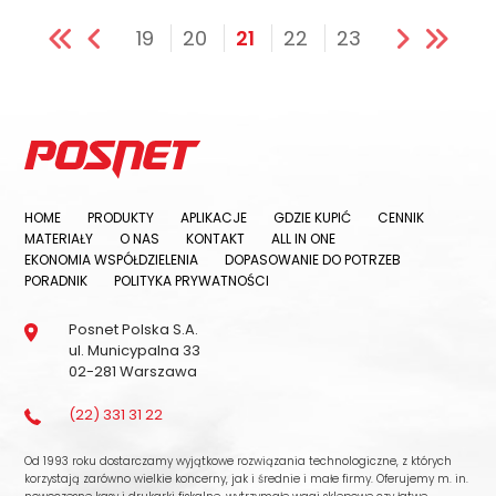
19
20
21
22
23
HOME
PRODUKTY
APLIKACJE
GDZIE KUPIĆ
CENNIK
MATERIAŁY
O NAS
KONTAKT
ALL IN ONE
EKONOMIA WSPÓŁDZIELENIA
DOPASOWANIE DO POTRZEB
PORADNIK
POLITYKA PRYWATNOŚCI
Posnet Polska S.A.
ul. Municypalna 33
02-281 Warszawa
(22) 331 31 22
Od 1993 roku dostarczamy wyjątkowe rozwiązania technologiczne, z których
korzystają zarówno wielkie koncerny, jak i średnie i małe firmy. Oferujemy m. in.