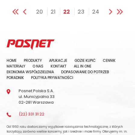
20
21
22
23
24
HOME
PRODUKTY
APLIKACJE
GDZIE KUPIĆ
CENNIK
MATERIAŁY
O NAS
KONTAKT
ALL IN ONE
EKONOMIA WSPÓŁDZIELENIA
DOPASOWANIE DO POTRZEB
PORADNIK
POLITYKA PRYWATNOŚCI
Posnet Polska S.A.
ul. Municypalna 33
02-281 Warszawa
(22) 331 31 22
Od 1993 roku dostarczamy wyjątkowe rozwiązania technologiczne, z których
korzystają zarówno wielkie koncerny, jak i średnie i małe firmy. Oferujemy m. in.