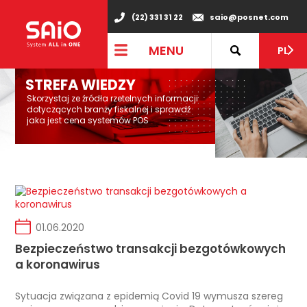
(22) 331 31 22
saio@posnet.com
MENU
PL
STREFA WIEDZY
Skorzystaj ze źródła rzetelnych informacji
dotyczących branży fiskalnej i sprawdź
jaka jest cena systemów POS
01.06.2020
Bezpieczeństwo transakcji bezgotówkowych
a koronawirus
Sytuacja związana z epidemią Covid 19 wymusza szereg